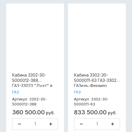
Кабина 3302-30-
Кабина 3302-30-
5000012-388
5000011-63 ГАЗ-33023
ГАЗ-33023 "Дуэт" в
ГАЗель-Фермер
сборе ГАЗель-Бизнес
"Дуэт" в сборе под
ГАЗ
ГАЗ
под дв.Cummins
402дв.простой цвет
3302-30-
3302-30-
Артикул:
Артикул:
дизель ISF 2.8, под
5000012-388
5000011-63
ГУР, б/сид.,б/
360 500.00
833 500.00
фар.,простой цвет
руб.
руб.