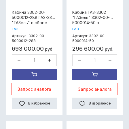
Кабина 3302-00-
Кабина ГАЗ-3302
5000012-288 ГАЗ-3302
"ГАЗель" 3302-00-
"ГАЗель" в сборе
5000014-50 в
(Бизнес) под
металле окрашенная
ГАЗ
ГАЗ
двигатель УМЗ-4216,
(Бизнес) под
3302-00-
3302-00-
Артикул:
Артикул:
без сидений, без фар
дв.Cummins дизель
5000012-288
5000014-50
простой цвет
ISF 2.8
693 000.00
296 600.00
руб.
руб.
Запрос аналога
Запрос аналога
В избранное
В избранное