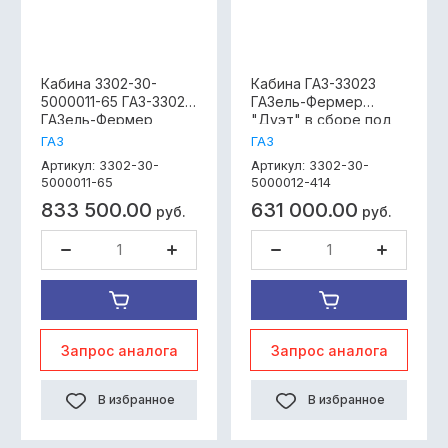
Кабина 3302-30-
Кабина ГАЗ-33023
5000011-65 ГАЗ-33023
ГАЗель-Фермер
ГАЗель-Фермер
"Дуэт" в сборе под
"Дуэт" в сборе под
дв. ЗМЗ-405 (Евро 2)
ГАЗ
ГАЗ
406 дв.простой цвет
3302-30-
3302-30-
Артикул:
Артикул:
3302-30-5000011-65
5000011-65
5000012-414
833 500.00
631 000.00
руб.
руб.
Запрос аналога
Запрос аналога
В избранное
В избранное