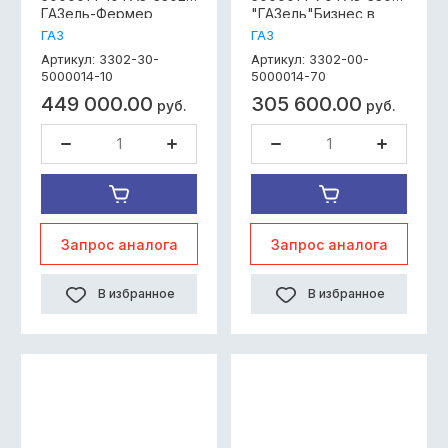
ГАЗель-Фермер
"ГАЗель"Бизнес в
"Дуэт" в металле
металле окрашенная
ГАЗ
ГАЗ
окрашенная
под дв.УМЗ-4216
3302-30-
3302-00-
Артикул:
Артикул:
Габариты,мм:Высота-1857;Длина-2914;Ширина-2047
простой цвет
5000014-10
5000014-70
Вес,кг:286
449 000.00
305 600.00
руб.
руб.
Запрос аналога
Запрос аналога
В избранное
В избранное