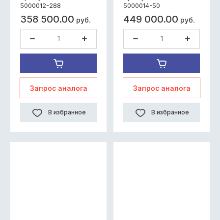
под дв.Cummins
5000012-288
5000014-50
Габариты,мм:Высота-1857;
358 500.00
449 000.00
Вес,кг:286
руб.
руб.
Запрос аналога
Запрос аналога
В избранное
В избранное