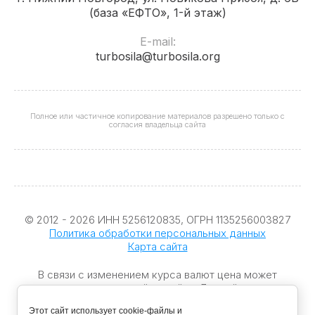
(база «ЕФТО», 1-й этаж)
E-mail:
turbosila@turbosila.org
Полное или частичное копирование материалов разрешено только с
согласия владельца сайта
© 2012 - 2026 ИНН 5256120835, ОГРН 1135256003827
Политика обработки персональных данных
Карта сайта
В связи с изменением курса валют цена может
отличаться от указанной на сайте. Данный интернет-
сайт носит информационный характер и не является
Этот сайт использует cookie-файлы и
публичной офертой, которая определяется