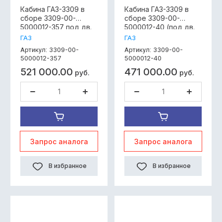
Кабина ГАЗ-3309 в
Кабина ГАЗ-3309 в
сборе 3309-00-
сборе 3309-00-
5000012-357 под дв.
5000012-40 (под дв.
Д-245 ЕВРО-3,с
Д-245) Евро-0 , без
ГАЗ
ГАЗ
АБС,без сидений с
оперения ,без
3309-00-
3309-00-
Артикул:
Артикул:
рулевой колонкой и
сидений с рулевой
5000012-357
5000012-40
ТЦ, ЦС;3309-00-
колонкой и ТЦ,
521 000.00
471 000.00
5000012-357
ЦС,3309-00-5000012-
руб.
руб.
40
Запрос аналога
Запрос аналога
В избранное
В избранное