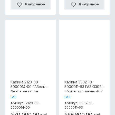
В избранное
В избранное
Кабина 2123-00-
Кабина 3302-10-
5000014-00 ГАЗель-
5000011-63 ГАЗ-3302 в
Next в металле
сборе под дв-ль 402
окрашенная,A21R23-
(без сидений, без
ГАЗ
ГАЗ
5000014 Габариты,мм:
фар,без панели
2123-00-
3302-10-
Артикул:
Артикул:
В-1826;Д-2285;Ш-2027
приборов, без
5000014-00
5000011-63
Вес,кг:230
отопителя
370 000.00
569 800.00
прост.цвет)
руб.
руб.