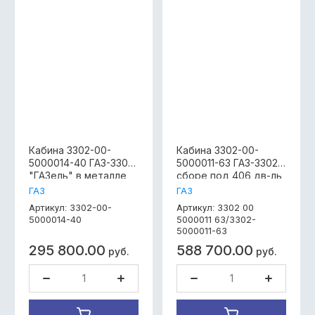
Кабина 3302-00-
Кабина 3302-00-
5000014-40 ГАЗ-3302
5000011-63 ГАЗ-3302 в
"ГАЗель" в металле
сборе под 406 дв-ль
окрашенная простой
простой цвет
ГАЗ
ГАЗ
цвет
Модель: 3302
3302-00-
3302 00
Артикул:
Артикул:
Каталожный Артикул:
5000014-40
5000011 63/3302-
3302 00 5000011 63
5000011-63
Вес, кг: 405 Габариты,
295 800.00
588 700.00
руб.
мм: 2170X1998X1611
руб.
Цвет:белый,синий,балтика