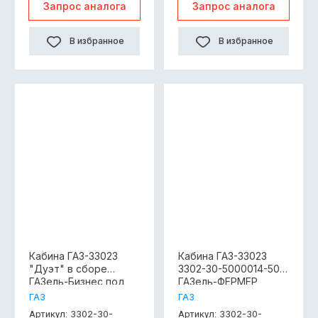
Запрос аналога
Запрос аналога
В избранное
В избранное
Кабина ГАЗ-33023
Кабина ГАЗ-33023
"Дуэт" в сборе
3302-30-5000014-50
ГАЗель-Бизнес под
ГАЗель-ФЕРМЕР
дв.4216,Евро-3,простой
"Дуэт" в металле
ГАЗ
ГАЗ
цвет
окрашенная (Бизнес)
3302-30-
3302-30-
Артикул:
Артикул: