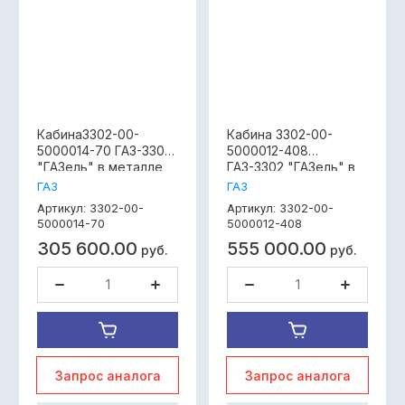
Кабина3302-00-
Кабина 3302-00-
5000014-70 ГАЗ-3302
5000012-408
"ГАЗель" в металле
ГАЗ-3302 "ГАЗель" в
окрашенная
сборе под
ГАЗ
ГАЗ
(Бизнес)под
дв.ЗМЗ-40524(Евро 3)
3302-00-
3302-00-
Артикул:
Артикул:
дв.УМЗ-4216 простой
(под ГУР) без
5000014-70
5000012-408
цвет
сидений, без фар,
305 600.00
555 000.00
Габариты,мм:Высота-1611;Длина-2170;Ширина-1998
прост.цвет
руб.
руб.
Вес:200 кг
Запрос аналога
Запрос аналога