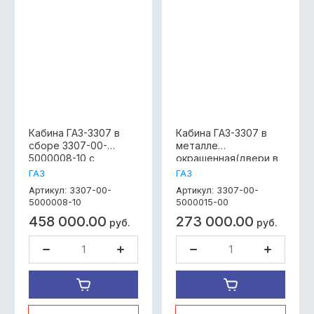
Кабина ГАЗ-3307 в
Кабина ГАЗ-3307 в
сборе 3307-00-
металле
5000008-10 с
окрашенная(двери в
сидениями, без
сборе),3307-00-
ГАЗ
ГАЗ
оперения, без
5000015-00
3307-00-
3307-00-
Артикул:
Артикул:
рулевой колонки и
5000008-10
5000015-00
ТЦ, ЦС
458 000.00
273 000.00
руб.
руб.