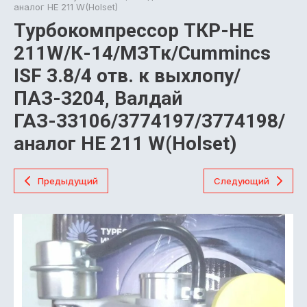
аналог HE 211 W(Holset)
Турбокомпрессор ТКР-HE
211W/К-14/МЗТк/Cummincs
ISF 3.8/4 отв. к выхлопу/
ПАЗ-3204, Валдай
ГАЗ-33106/3774197/3774198/
аналог HE 211 W(Holset)
Предыдущий
Следующий