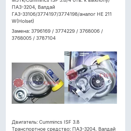
МЗТк/Cummincs ISF 3.8/4 отв. к выхлопу/
ПАЗ-3204, Валдай
ГАЗ-33106/3774197/3774198/аналог HE 211
W(Holset)
Замена: 3796169 / 3774229 / 3768006 /
3768005 / 3787104
Двигатель: Cummincs ISF 3.8
Транспортное средство: ПАЗ-3204, Валдай