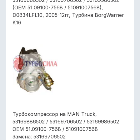
53169886502 / 53169706502 / 53169986502
(OEM 51.09100-7568 / 51091007568),
D0834LFL10, 2005-12гг, Турбина BorgWarner
K16
Турбокомпрессор на MAN Truck,
53169886502 / 53169706502 / 53169986502
OEM 51.09100-7568 / 51091007568
Замена: 53169706502