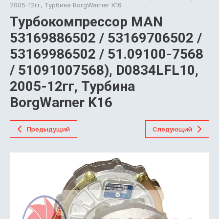
2005-12гг, Турбина BorgWarner K16
Турбокомпрессор MAN
53169886502 / 53169706502 /
53169986502 / 51.09100-7568
/ 51091007568), D0834LFL10,
2005-12гг, Турбина
BorgWarner K16
Предыдущий
Следующий